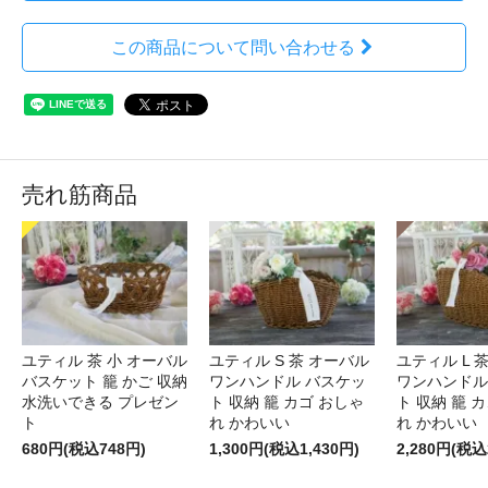
この商品について問い合わせる
売れ筋商品
ユティル 茶 小 オーバル
ユティル S 茶 オーバル
ユティル L 
バスケット 籠 かご 収納
ワンハンドル バスケッ
ワンハンドル
水洗いできる プレゼン
ト 収納 籠 カゴ おしゃ
ト 収納 籠 
ト
れ かわいい
れ かわいい
680円(税込748円)
1,300円(税込1,430円)
2,280円(税込