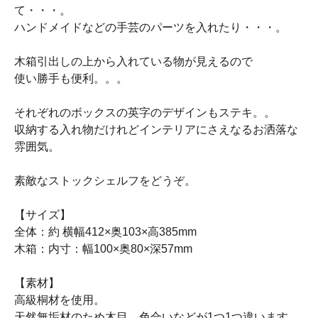
て・・・。
ハンドメイドなどの手芸のパーツを入れたり・・・。
木箱引出しの上から入れている物が見えるので
使い勝手も便利。。。
それぞれのボックスの英字のデザインもステキ。。
収納する入れ物だけれどインテリアにさえなるお洒落な
雰囲気。
素敵なストックシェルフをどうぞ。
【サイズ】
全体：約 横幅412×奥103×高385mm
木箱：内寸：幅100×奥80×深57mm
【素材】
高級桐材を使用。
天然無垢材のため木目、色合いなどが1つ1つ違います。