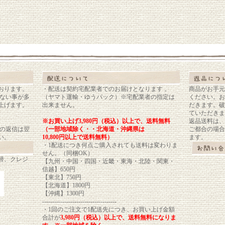
おります。
・配送は契約宅配業者でのお届けとなります 。
商品がお手元
れない事が多
（ヤマト運輸・ゆうパック）※宅配業者の指定は
ください。お
上げます。
出来ません。
だきます。破
ていただきま
※お買い上げ3,980円（税込）以上で、送料無料
返品送料は、
ルの返信は翌
（一部地域除く・・北海道・沖縄県は
ご都合の場合
い。
10,800円以上で送料無料）
ます。
・1配送につき何点ご購入されても送料は変わりま
せん。（同梱OK）
替、クレジ
【九州・中国・四国・近畿・東海・北陸・関東・
信越】650円
【東北】750円
【北海道】1800円
【沖縄】1300円
-------------------------------------
・1回のご注文で1配送先につき、お買い上げ金額
合計が
3,980円（税込）以上
で、送料無料になりま