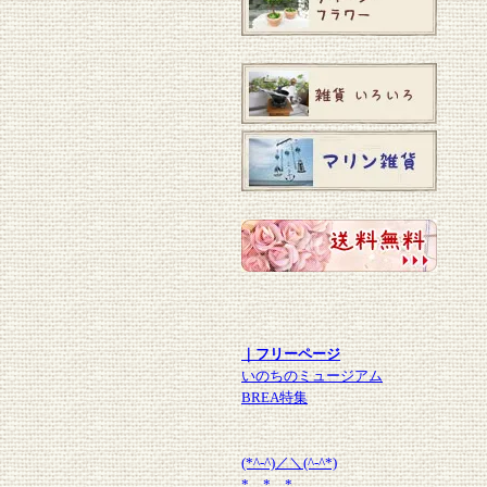
｜フリーページ
いのちのミュージアム
BREA特集
(*^-^)／＼(^-^*)
* * *