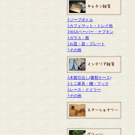
├
ソープボトル
├
カフェマット・トレイ他
├
WAXペーパー・ナプキン
├
ガラス・瓶
├
お皿・器・プレート
└
その他
├
木製引出し(書類ケース)
├
ミニ家具・棚・フック
├
レース・ドイリー
└
その他