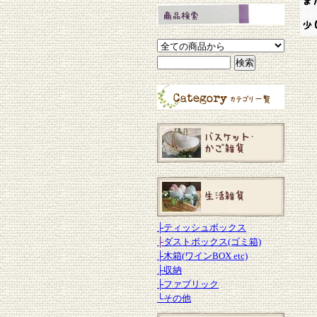
├
ティッシュボックス
├
ダストボックス(ゴミ箱)
├
木箱(ワインBOX etc)
├
収納
├
ファブリック
└
その他