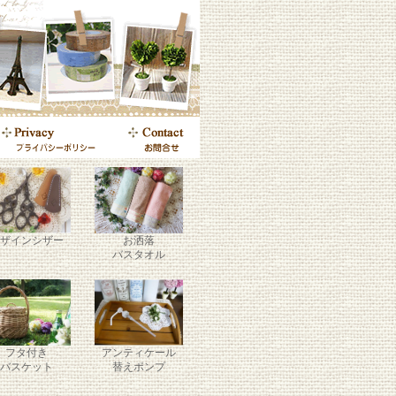
ザインシザー
お洒落
バスタオル
フタ付き
アンティケール
バスケット
替えポンプ