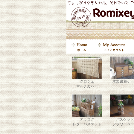
クロシェ
木製書類ケー
マルチカバー
アラログ
バスケット
レターバスケット
フラワーベー