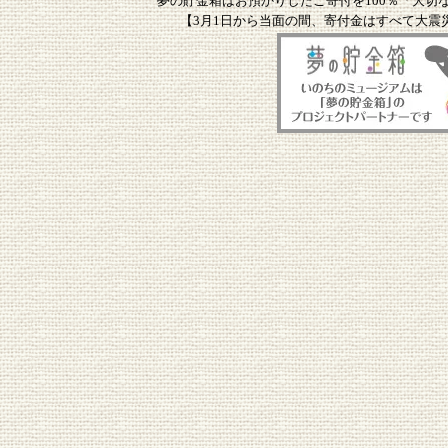
夢の貯金箱はお預かりしたご寄付を100％「大切
【3月1日から当面の間、寄付金はすべて大震