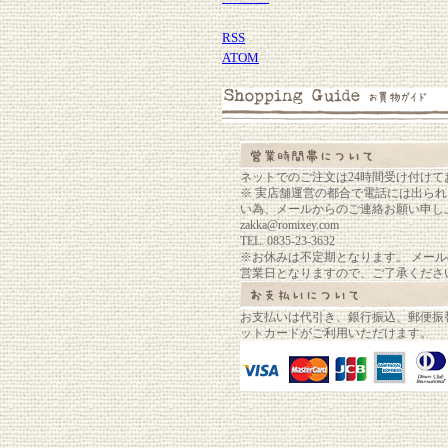
RSS
ATOM
ネットでのご注文は24時間受け付けて
※ 実店舗運営の都合で電話には出ら
い為、メールからのご連絡お願い申し
zakka@romixey.com
TEL. 0835-23-3632
※お休みは不定期となります。 メー
営業日となりますので、ご了承くださ
お支払いは代引き、銀行振込、郵便振
ットカードがご利用いただけます。