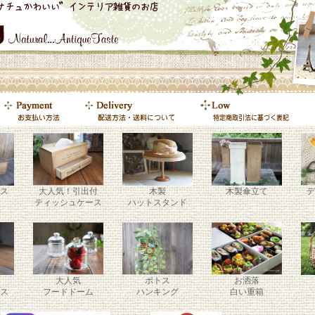
ス
大人気！引出付
木製
木製傘立て
デ
ティッシュケース
ハットスタンド
大人気
ポトス
お洒落
ス
フードドーム
ハンキング
白い重箱