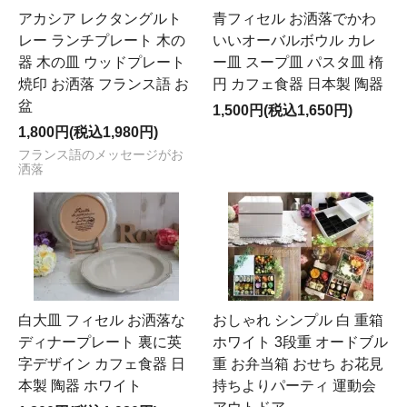
アカシア レクタングルト
青フィセル お洒落でかわ
レー ランチプレート 木の
いいオーバルボウル カレ
器 木の皿 ウッドプレート
ー皿 スープ皿 パスタ皿 楕
焼印 お洒落 フランス語 お
円 カフェ食器 日本製 陶器
盆
1,500円(税込1,650円)
1,800円(税込1,980円)
フランス語のメッセージがお
洒落
白大皿 フィセル お洒落な
おしゃれ シンプル 白 重箱
ディナープレート 裏に英
ホワイト 3段重 オードブル
字デザイン カフェ食器 日
重 お弁当箱 おせち お花見
本製 陶器 ホワイト
持ちよりパーティ 運動会