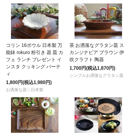
コリン 16ボウル 日本製 万
茶 お洒落なグラタン皿 ス
能鉢 rokuro 粉引き 器 皿 カ
カンジナビア ブラウン 伊
フェ ランチ プレゼント イ
吹クラフト 陶器
ンスタ クッキング パーテ
1,700円(税込1,870円)
ィ
シンプルお洒落なグラタン皿
1,800円(税込1,980円)
お洒落な器◇日本製