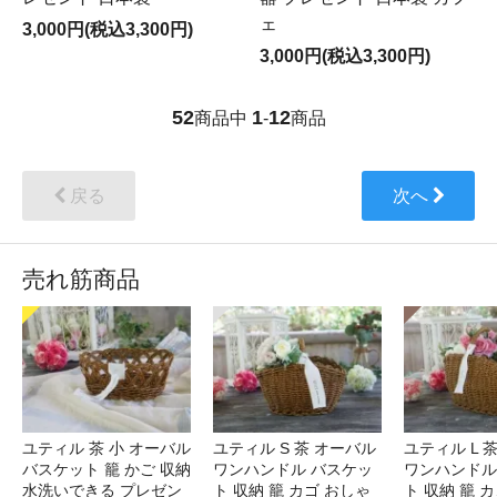
ェ
3,000円(税込3,300円)
3,000円(税込3,300円)
52
1
12
商品中
-
商品
戻る
次へ
売れ筋商品
ユティル 茶 小 オーバル
ユティル S 茶 オーバル
ユティル L 
バスケット 籠 かご 収納
ワンハンドル バスケッ
ワンハンドル
水洗いできる プレゼン
ト 収納 籠 カゴ おしゃ
ト 収納 籠 