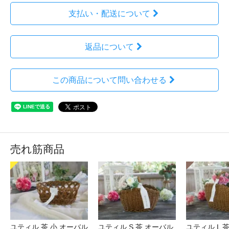
支払い・配送について
返品について
この商品について問い合わせる
売れ筋商品
ユティル 茶 小 オーバル
ユティル S 茶 オーバル
ユティル L 