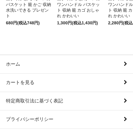
バスケット 籠 かご 収納
ワンハンドル バスケッ
ワンハンドル
水洗いできる プレゼン
ト 収納 籠 カゴ おしゃ
ト 収納 籠 
ト
れ かわいい
れ かわいい
680円(税込748円)
1,300円(税込1,430円)
2,280円(税込
ホーム
カートを見る
特定商取引法に基づく表記
プライバシーポリシー