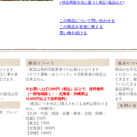
» 特定商取引法に基づく表記 (返品など)
この商品について問い合わせる
この商品を友達に教える
買い物を続ける
おります。
・配送は契約宅配業者でのお届けとなります 。
商品がお手元
れない事が多
（ヤマト運輸・ゆうパック）※宅配業者の指定は
ください。お
上げます。
出来ません。
だきます。破
ていただきま
※お買い上げ3,980円（税込）以上で、送料無料
返品送料は、
ルの返信は翌
（一部地域除く・・北海道・沖縄県は
ご都合の場合
い。
10,800円以上で送料無料）
ます。
・1配送につき何点ご購入されても送料は変わりま
せん。（同梱OK）
替、クレジ
【九州・中国・四国・近畿・東海・北陸・関東・
信越】650円
【東北】750円
【北海道】1800円
【沖縄】1300円