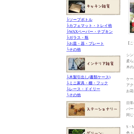
├
ソープボトル
├
カフェマット・トレイ他
├
WAXペーパー・ナプキン
├
ガラス・瓶
【こ
├
お皿・器・プレート
└
その他
シン
柔ら
木の
├
木製引出し(書類ケース)
ケー
├
ミニ家具・棚・フック
アク
├
レース・ドイリー
お花
└
その他
日常
パー
同じ
S・
色々