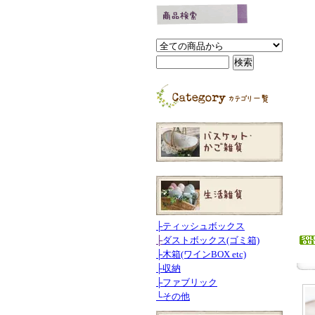
├
ティッシュボックス
├
ダストボックス(ゴミ箱)
├
木箱(ワインBOX etc)
├
収納
├
ファブリック
└
その他