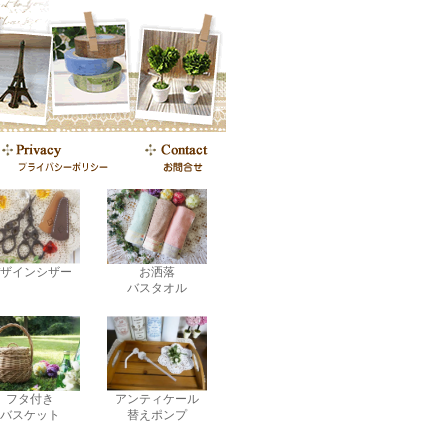
ザインシザー
お洒落
バスタオル
フタ付き
アンティケール
バスケット
替えポンプ