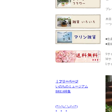
プレ
木目
一つ
■生
■素
Sサイ
Mサイ
Lサイ
｜フリーページ
いのちのミュージアム
BREA特集
(*^-^)／＼(^-^*)
* * *