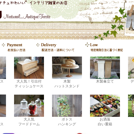
ス
大人気！引出付
木製
木製傘立て
デ
ティッシュケース
ハットスタンド
大人気
ポトス
お洒落
ス
フードドーム
ハンキング
白い重箱