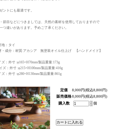
ゼントにも最適です。
・節目などにつきましては、天然の素材を使用しておりますので
一つ違いがあります。予めご了承ください。
産地：タイ
材・成分：材質:アカシア 無塗装オイル仕上げ 【ハンドメイド】
ズ：外寸 :φ165×H70mm/製品重量:173g
ズ：外寸 :φ215×H100mm/製品重量:416g
ズ：外寸 :φ280×H130mm/製品重量:861g
定価
8,000円(税込8,800円)
販売価格
8,000円(税込8,800円)
購入数
個