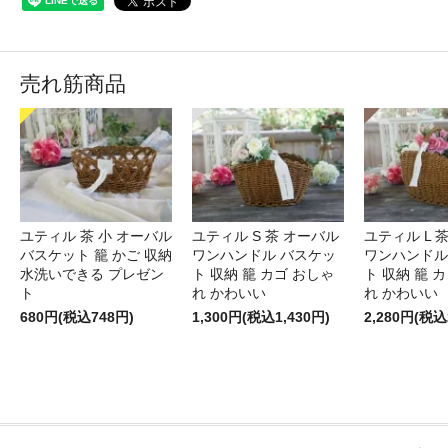
売れ筋商品
ユティル 茶 小 オーバル
ユティル S 茶 オーバル
ユティル L 
バスケット 籠 かご 収納
ワンハンドル バスケッ
ワンハンドル
水洗いできる プレゼン
ト 収納 籠 カゴ おしゃ
ト 収納 籠 
ト
れ かわいい
れ かわいい
680円(税込748円)
1,300円(税込1,430円)
2,280円(税込