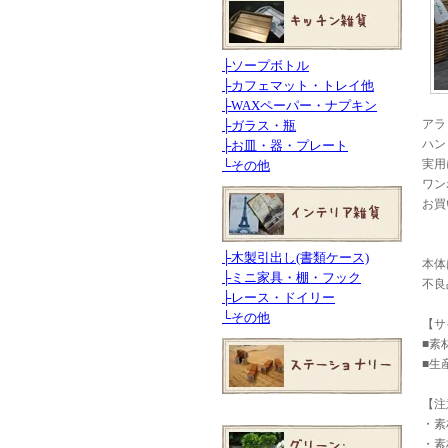
├
ソープボトル
├
カフェマット・トレイ他
├
WAXペーパー・ナプキン
アラ
├
ガラス・瓶
ハン
├
お皿・器・プレート
実用
└
その他
ワン
お買
├
木製引出し(書類ケース)
本体
├
ミニ家具・棚・フック
不良
├
レース・ドイリー
└
その他
【サ
■素
■生
【注
・素
・素