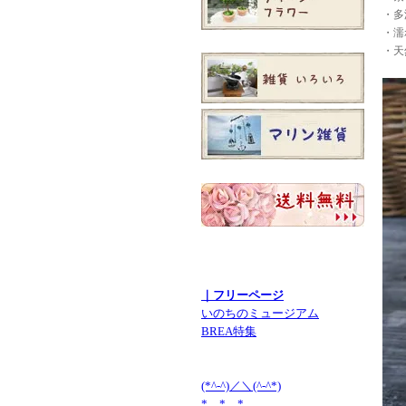
・多
・濡
・天
｜フリーページ
いのちのミュージアム
BREA特集
(*^-^)／＼(^-^*)
* * *