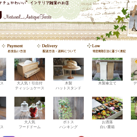
ス
大人気！引出付
木製
木製傘立て
デ
ティッシュケース
ハットスタンド
大人気
ポトス
お洒落
ス
フードドーム
ハンキング
白い重箱