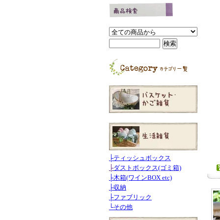
├
ティッシュボックス
├
ダストボックス(ゴミ箱)
├
木箱(ワインBOX etc)
├
収納
├
ファブリック
└
その他