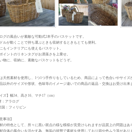
ログの風合いが素敵な可動式2本手のバスケットです。
ドルが動くことで持ち運ぶときも収納するときもとても便利。
にもインテリアにも使えるバスケット。
ポイントのリネンタグがお洒落さを上乗せ。
い物に、収納に、素敵なバスケットをどうぞ。
は天然素材を使用し、1つ1つ手作りをしているため、商品によって色合いやサイズ
品以外のサイズや形状、色味等のイメージ違いでの商品の返品・交換はお受け出来
イズ】幅34、高さ16、マチ17（cm）
材：アラログ
産国：フィリピン
意事項】
材の特色として、所々に黒い斑点の様な模様が見受けられますが品質上の問題はあ
材自体の風合いを活かす為、無垢の状態で素材を使用しており節や色ムラ等があり