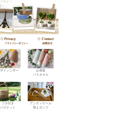
ザインシザー
お洒落
バスタオル
フタ付き
アンティケール
バスケット
替えポンプ