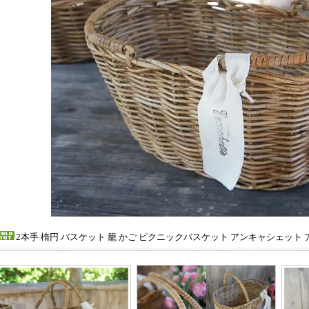
2本手 楕円 バスケット 籠 かご ピクニックバスケット アンキャシェット 