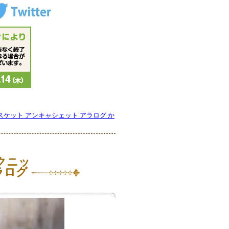
バスケット アンキャシェット アラログ か
ピクニッ
ラログ