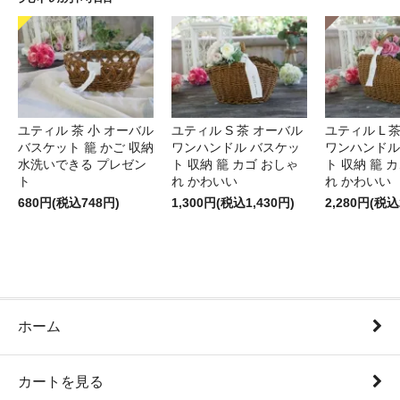
ユティル 茶 小 オーバル
ユティル S 茶 オーバル
ユティル L 
バスケット 籠 かご 収納
ワンハンドル バスケッ
ワンハンドル
水洗いできる プレゼン
ト 収納 籠 カゴ おしゃ
ト 収納 籠 
ト
れ かわいい
れ かわいい
680円(税込748円)
1,300円(税込1,430円)
2,280円(税込
ホーム
カートを見る