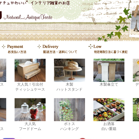
ス
大人気！引出付
木製
木製傘立て
デ
ティッシュケース
ハットスタンド
大人気
ポトス
お洒落
ス
フードドーム
ハンキング
白い重箱