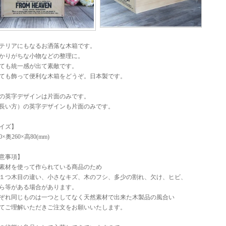
テリアにもなるお洒落な木箱です。
かりがちな小物などの整理に。
ても統一感が出て素敵です。
ても飾って便利な木箱をどうぞ。日本製です。
の英字デザインは片面のみです。
長い方）の英字デザインも片面のみです。
イズ】
0×奥260×高80(mm)
意事項】
素材を使って作られている商品のため
１つ木目の違い、小さなキズ、木のフシ、多少の割れ、欠け、ヒビ、
ら等がある場合があります。
ぞれ同じものは一つとしてなく天然素材で出来た木製品の風合い
てご理解いただきご注文をお願いいたします。