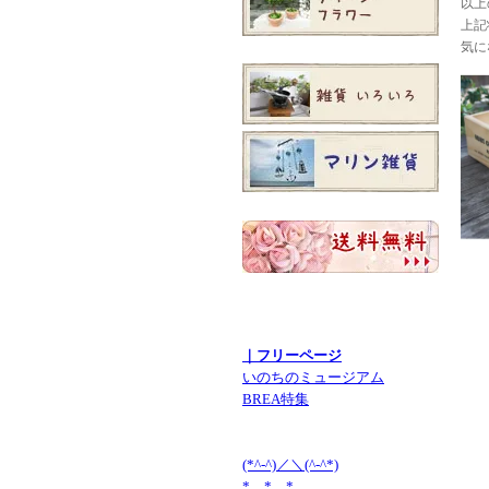
以上
上記
気に
｜フリーページ
いのちのミュージアム
BREA特集
(*^-^)／＼(^-^*)
* * *