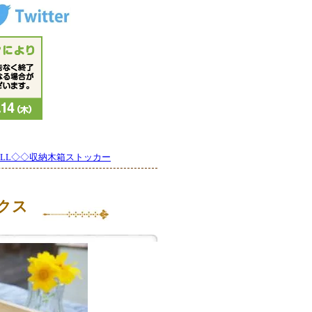
LL◇◇収納木箱ストッカー
クス