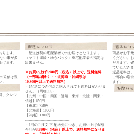
おります。
・配送は契約宅配業者でのお届けとなります 。
商品がお手元
れない事が多
（ヤマト運輸・ゆうパック）※宅配業者の指定は
ください。お
上げます。
出来ません。
だきます。破
ていただきま
※お買い上げ3,980円（税込）以上で、送料無料
返品送料は、
ルの返信は翌
（一部地域除く・・北海道・沖縄県は
ご都合の場合
い。
10,800円以上で送料無料）
ます。
・1配送につき何点ご購入されても送料は変わりま
せん。（同梱OK）
替、クレジ
【九州・中国・四国・近畿・東海・北陸・関東・
信越】650円
【東北】750円
【北海道】1800円
【沖縄】1300円
-------------------------------------
・1回のご注文で1配送先につき、お買い上げ金額
合計が
3,980円（税込）以上
で、送料無料になりま