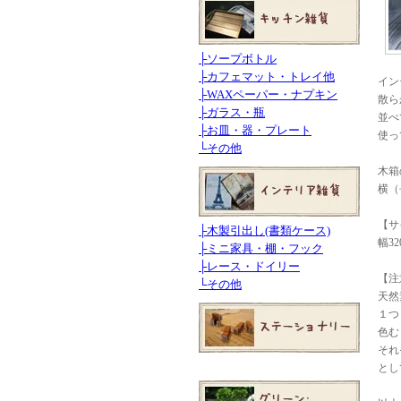
├
ソープボトル
├
カフェマット・トレイ他
イン
├
WAXペーパー・ナプキン
散ら
├
ガラス・瓶
並べ
├
お皿・器・プレート
使っ
└
その他
木箱
横（
【サ
├
木製引出し(書類ケース)
幅32
├
ミニ家具・棚・フック
├
レース・ドイリー
【注
└
その他
天然
１つ
色む
それ
とし