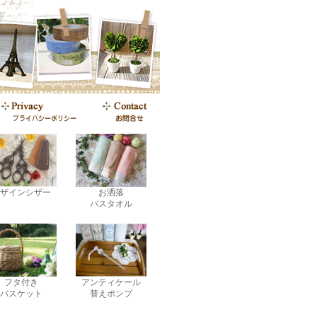
ザインシザー
お洒落
バスタオル
フタ付き
アンティケール
バスケット
替えポンプ