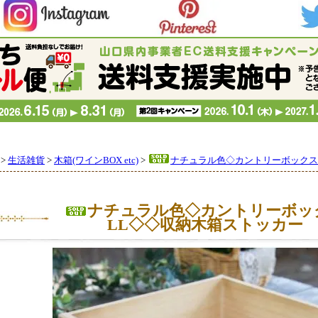
>
生活雑貨
>
木箱(ワインBOX etc)
>
ナチュラル色◇カントリーボックス
ナチュラル色◇カントリーボッ
LL◇◇収納木箱ストッカー