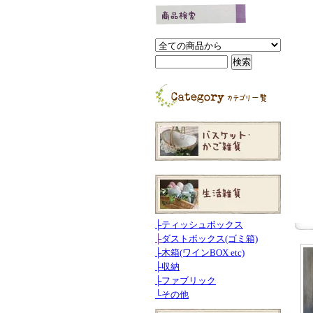
├
ティッシュボックス
├
ダストボックス(ゴミ箱)
├
木箱(ワインBOX etc)
├
収納
├
ファブリック
└
その他