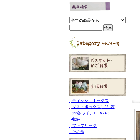
├
ティッシュボックス
├
ダストボックス(ゴミ箱)
├
木箱(ワインBOX etc)
├
収納
├
ファブリック
└
その他