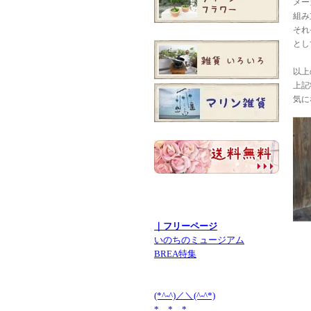
メー
組み
それ
とし
以上
上記
気に
｜フリーページ
いのちのミュージアム
BREA特集
(*^-^)／＼(^-^*)
* * *