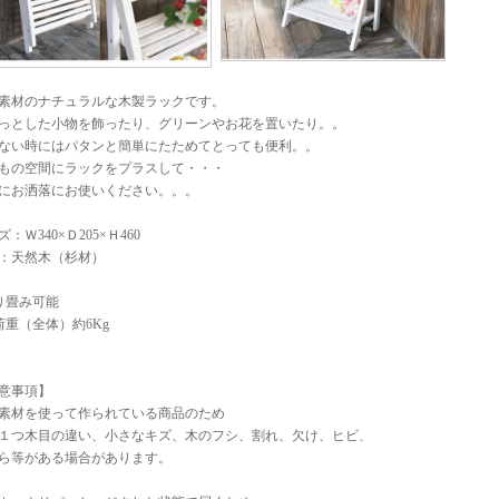
素材のナチュラルな木製ラックです。
っとした小物を飾ったり、グリーンやお花を置いたり。。
ない時にはパタンと簡単にたためてとっても便利。。
もの空間にラックをプラスして・・・
にお洒落にお使いください。。。
：Ｗ340×Ｄ205×Ｈ460
：天然木（杉材）
り畳み可能
荷重（全体）約6Kg
意事項】
素材を使って作られている商品のため
１つ木目の違い、小さなキズ、木のフシ、割れ、欠け、ヒビ、
ら等がある場合があります。