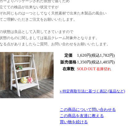
カーよりパッケージされた状態で届くため
立てての検品が出来ない状況ですが
ぞれ同じものは一つとしてなく天然素材で出来た木製品の風合い
てご理解いただきご注文をお願いいたします。
の状態は良品として入荷してきていますので
状態のものに関しましては返品クレーム対象外となります。
なる点がありましたらご質問、お問い合わせをお願いいたします。
定価
1,620円(税込1,782円)
販売価格
1,350円(税込1,485円)
在庫数
SOLD OUT 在庫切れ
» 特定商取引法に基づく表記 (返品など)
この商品について問い合わせる
この商品を友達に教える
買い物を続ける