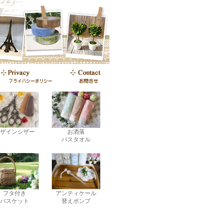
ザインシザー
お洒落
バスタオル
フタ付き
アンティケール
バスケット
替えポンプ