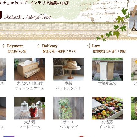
ス
大人気！引出付
木製
木製傘立て
デ
ティッシュケース
ハットスタンド
大人気
ポトス
お洒落
ス
フードドーム
ハンキング
白い重箱