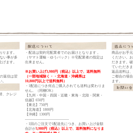
おります。
・配送は契約宅配業者でのお届けとなります 。
商品がお手元
れない事が多
（ヤマト運輸・ゆうパック）※宅配業者の指定は
ください。お
上げます。
出来ません。
だきます。破
ていただきま
※お買い上げ3,980円（税込）以上で、送料無料
返品送料は、
ルの返信は翌
（一部地域除く・・北海道・沖縄県は
ご都合の場合
い。
10,800円以上で送料無料）
ます。
・1配送につき何点ご購入されても送料は変わりま
せん。（同梱OK）
替、クレジ
【九州・中国・四国・近畿・東海・北陸・関東・
信越】650円
【東北】750円
【北海道】1800円
【沖縄】1300円
-------------------------------------
・1回のご注文で1配送先につき、お買い上げ金額
合計が
3,980円（税込）以上
で、送料無料になりま