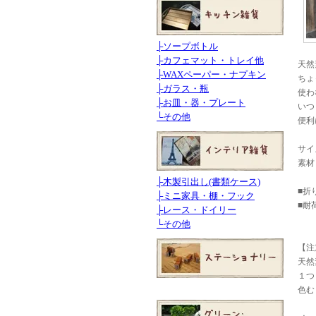
├
ソープボトル
├
カフェマット・トレイ他
天然
├
WAXペーパー・ナプキン
ちょ
├
ガラス・瓶
使わ
├
お皿・器・プレート
いつ
└
その他
便利
サイズ
素材
├
木製引出し(書類ケース)
■折
├
ミニ家具・棚・フック
■耐
├
レース・ドイリー
└
その他
【注
天然
１つ
色む