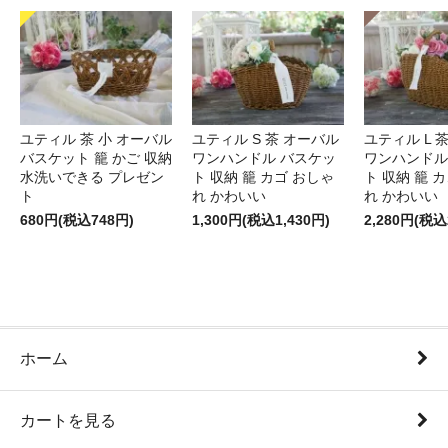
ユティル 茶 小 オーバル
ユティル S 茶 オーバル
ユティル L 
バスケット 籠 かご 収納
ワンハンドル バスケッ
ワンハンドル
水洗いできる プレゼン
ト 収納 籠 カゴ おしゃ
ト 収納 籠 
ト
れ かわいい
れ かわいい
680円(税込748円)
1,300円(税込1,430円)
2,280円(税込
ホーム
カートを見る