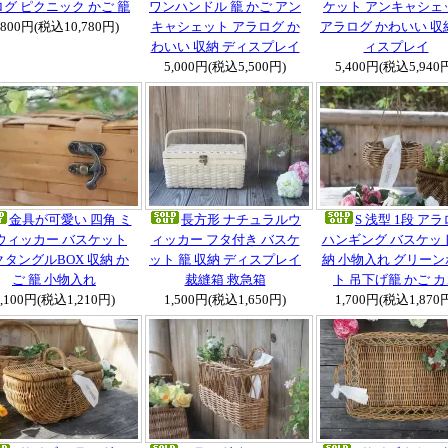
グ ピクニック かご 籠
ワンハンドル 籠 かご アン
ケット アンキャシェ
,800円(税込10,780円)
キャシェット アラログ か
アラログ かわいい 収
わいい 収納 ディスプレイ
ィスプレイ
5,000円(税込5,500円)
5,400円(税込5,940
金具が可愛い 四角 ミ
長方形 ナチュラルウ
S 浅型 1段 ア
ウィッカー バスケット
ィッカー フタ付き バスケ
ハンギング バスケット
クタングルBOX 収納 か
ット 籠 収納 ディスプレイ
納 小物入れ グリーン
ご 籠 小物入れ
裁縫箱 救急箱
ト 吊下げ籠 かご 
1,100円(税込1,210円)
1,500円(税込1,650円)
1,700円(税込1,870