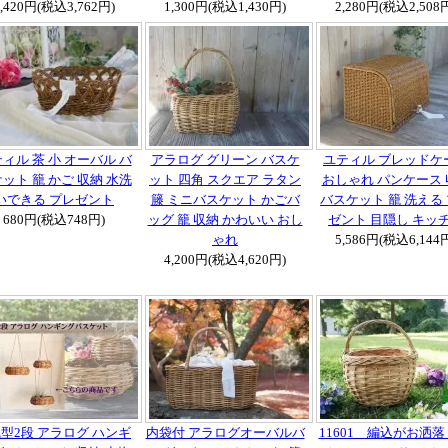
3,420円(税込3,762円)
1,300円(税込1,430円)
2,280円(税込2,508
ィル 茶 小 オーバル バ
アラログ グリーン バスケ
ユティル ブレッドケ
ット 籠 かご 収納 水洗
ット 四角 スクエア ラタン
おしゃれ パンケース 
いできる プレゼント
籐 ミニバスケット かごバ
バスケット 籠 洗える
680円(税込748円)
ッグ 籠 収納 かわいい おし
ゼント 目隠し キッ
ゃれ
5,586円(税込6,144
4,200円(税込4,620円)
浅型2段 アラログ ハンギ
内袋付 アラログオーバルバ
11601 編込がお洒落