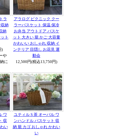
トラ
アラログ ピクニック クー
ン収納
ラーバスケット 保温 保冷
収納
お弁当 アウトドア バスケ
ケット
ット 大きい 籠 かご 大容量
かわいい おしゃれ 収納 イ
円)
ンテリア 目隠し お花見 運
ーや
動会
納に
12,500円(税込13,750円)
ル ワ
ユティル S 茶 オーバル ワ
 収
ンハンドル バスケット 収
かわい
納 籠 カゴ おしゃれ かわい
い