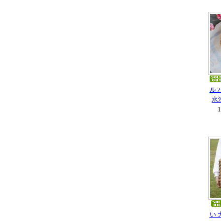
ル 
水
い 