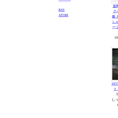
送
RSS
ク
ATOM
籠 
しゃ
ーブ
1
10
ト
し