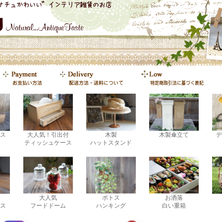
ス
大人気！引出付
木製
木製傘立て
デ
ティッシュケース
ハットスタンド
大人気
ポトス
お洒落
ス
フードドーム
ハンキング
白い重箱