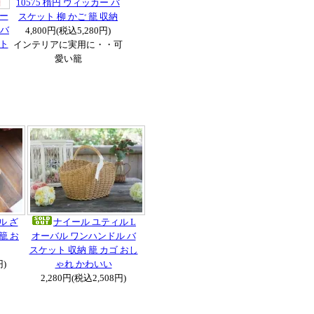
10575 楕円 ウィッカー バ
リー
スケット 柳 かご 籠 収納
 バ
4,800円(税込5,280円)
ット
インテリアに実用に・・可
愛い籠
ル ざ
ナイール ユティル L
籠 お
オーバル ワンハンドル バ
スケット 収納 籠 カゴ おし
円)
ゃれ かわいい
2,280円(税込2,508円)