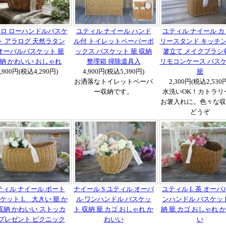
ロ ローハンドルバスケ
ユティル ナイール ハンド
ユティル ナイール カ
ト アラログ 天然ラタン
ル付 トイレットペーパーボ
リースタンド キッチ
オーバルバスケット 籠
ックス バスケット 籠 収納
箸立て メイクブラシ
納 かわいい おしゃれ
整理箱 掃除道具入
リモコンケース バス
3,900円(税込4,290円)
4,900円(税込5,390円)
籠
お洒落なトイレットペーパ
2,300円(税込2,530
ー収納です。
水洗いOK！カトラリ
お箸入れに。色々な収
どうぞ
ティル ナイール ボート
ナイール S ユティル オーバ
ユティル L 茶 オーバ
ケット L 大きい 籠 か
ル ワンハンドル バスケッ
ンハンドル バスケット
収納 かわいい ストッカ
ト 収納 籠 カゴ おしゃれ か
納 籠 カゴ おしゃれ 
 プレゼント ピクニック
わいい
い