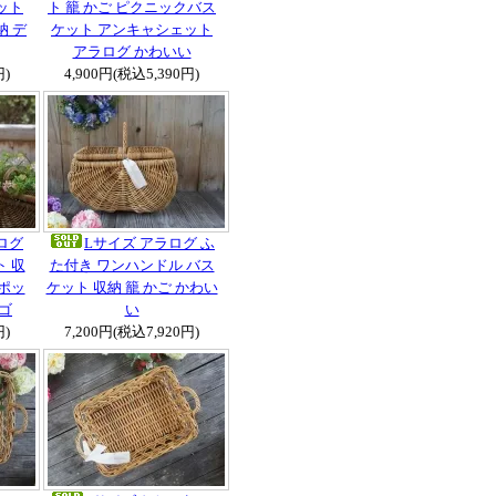
ット
ト 籠 かご ピクニックバス
納 デ
ケット アンキャシェット
アラログ かわいい
円)
4,900円(税込5,390円)
ラログ
Lサイズ アラログ ふ
 収
た付き ワンハンドル バス
ポッ
ケット 収納 籠 かご かわい
カゴ
い
円)
7,200円(税込7,920円)