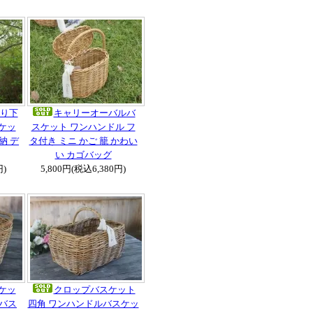
つり下
キャリーオーバルバ
ケッ
スケット ワンハンドル フ
納 デ
タ付き ミニ かご 籠 かわい
い カゴバッグ
円)
5,800円(税込6,380円)
スケッ
クロップバスケット
クバス
四角 ワンハンドルバスケッ