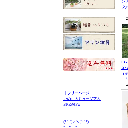
ング
入
10
き
収納
ピ
｜フリーページ
いのちのミュージアム
BREA特集
(*^-^)／＼(^-^*)
* * *