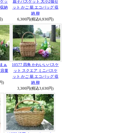
ケッ
親子バスケット 大小2個セ
 収納
ット かご 籠 エコバッグ 収
納 柳
円)
6,300円(税込6,930円)
 まぁ
10577 四角 かわいいバスケ
大容量
ット スクエア ミニバスケ
ット かご 籠 エコバッグ 収
円)
納 柳
3,300円(税込3,630円)