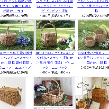
 バスケット 収納 小物
ッグ かわいい おしゃれ 籠
バルワンハンドルバス
れ グリーンポット 吊下
バスケット かご エコバッ
ト かご 籠 エコバッグ
げ籠 かご カゴ
グ プレゼント 収納
柳
2,700円(税込2,970円)
4,560円(税込5,016円)
2,700円(税込2,970
584 オーバル 可愛い蓋付
10583 コロンとかわいい フ
10581 大小2個セット
ワンハンドルバスケット
タ付きバスケット 収納 か
るい親子バスケット 
 かご 籠 柳 蓋付 目隠し
ご 籠 柳 蓋付 目隠し ピクニ
収納 かご 籠 柳
クニック エコバッグ
ック エコバッグ
9,400円(税込10,340
4,200円(税込4,620円)
4,000円(税込4,400円)