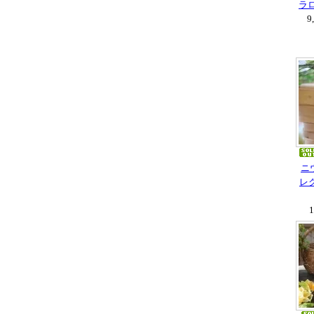
ラロ
9
ニ
レ