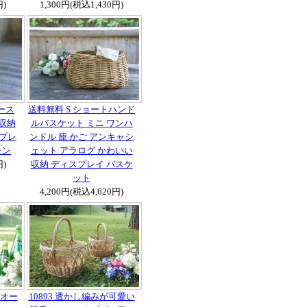
円)
1,300円(税込1,430円)
ース
送料無料 S ショートハンド
収納
ルバスケット ミニ ワンハ
 プレ
ンドル 籠 かご アンキャシ
チン
ェット アラログ かわいい
円)
収納 ディスプレイ バスケ
ット
4,200円(税込4,620円)
 オー
10893 透かし編みが可愛い