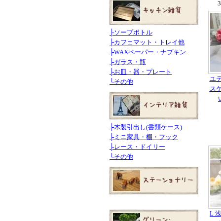
├
ソープボトル
├
カフェマット・トレイ他
├
WAXペーパー・ナプキン
├
ガラス・瓶
├
お皿・器・プレート
ユテ
└
その他
スケ
├
木製引出し(書類ケース)
├
ミニ家具・棚・フック
├
レース・ドイリー
└
その他
L 