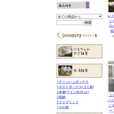
レト
ッ
の
収
├
ティッシュボックス
├
ダストボックス(ゴミ箱)
├
木箱(ワインBOX etc)
ユ
├
収納
バス
├
ファブリック
ご 
└
その他
ー