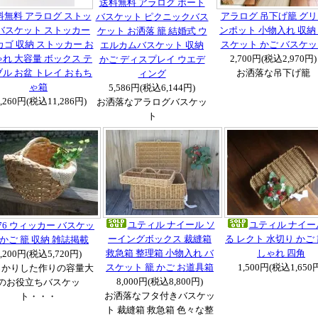
送料無料 アラログ ボート
料無料 アラログ ストッ
アラログ 吊下げ籠 グ
バスケット ピクニックバス
バスケット ストッカー
ンポット 小物入れ 収納
ケット お洒落 籠 結婚式 ウ
カゴ 収納 ストッカー お
スケット かご バスケ
エルカムバスケット 収納
れ 大容量 ボックス テ
2,700円(税込2,970円)
かご ディスプレイ ウエデ
ル お盆 トレイ おもち
お洒落な吊下げ籠
ィング
ゃ箱
5,586円(税込6,144円)
0,260円(税込11,286円)
お洒落なアラログバスケッ
ト
ユティル ナイール ソ
ユティル ナイー
576 ウィッカー バスケッ
ーイングボックス 裁縫箱
る レクト 水切り かご 
 かご 籠 収納 雑誌掲載
救急箱 整理箱 小物入れ バ
しゃれ 四角
5,200円(税込5,720円)
スケット 籠 かご お道具箱
1,500円(税込1,650
っかりした作りの容量大
8,000円(税込8,800円)
のお役立ちバスケッ
お洒落なフタ付きバスケッ
ト・・・
ト 裁縫箱 救急箱 色々な整