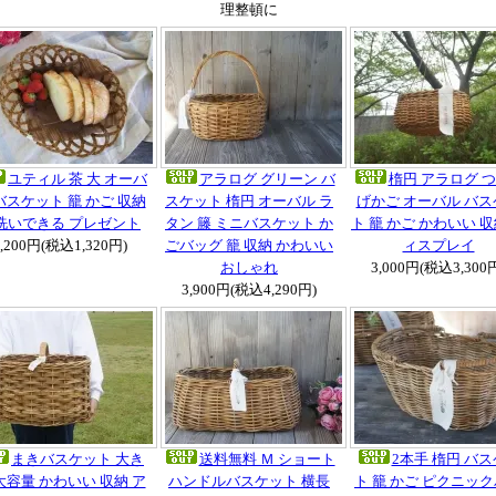
理整頓に
ユティル 茶 大 オーバ
アラログ グリーン バ
楕円 アラログ 
バスケット 籠 かご 収納
スケット 楕円 オーバル ラ
げかご オーバル バス
洗いできる プレゼント
タン 籐 ミニバスケット か
ト 籠 かご かわいい 収
1,200円(税込1,320円)
ごバッグ 籠 収納 かわいい
ィスプレイ
おしゃれ
3,000円(税込3,300
3,900円(税込4,290円)
まきバスケット 大き
送料無料 Ｍ ショート
2本手 楕円 バ
大容量 かわいい 収納 ア
ハンドルバスケット 横長
ト 籠 かご ピクニッ