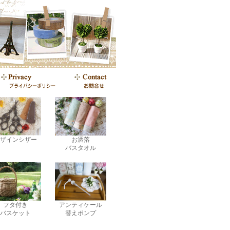
ザインシザー
お洒落
バスタオル
フタ付き
アンティケール
バスケット
替えポンプ