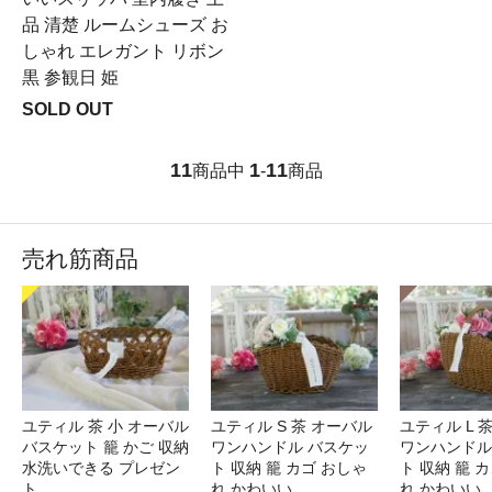
品 清楚 ルームシューズ お
しゃれ エレガント リボン
黒 参観日 姫
SOLD OUT
11
1
11
商品中
-
商品
売れ筋商品
ユティル 茶 小 オーバル
ユティル S 茶 オーバル
ユティル L 
バスケット 籠 かご 収納
ワンハンドル バスケッ
ワンハンドル
水洗いできる プレゼン
ト 収納 籠 カゴ おしゃ
ト 収納 籠 
ト
れ かわいい
れ かわいい