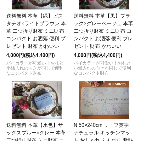
送料無料 本革【緑】ピス
送料無料 本革【黒】ブラ
タチオ×ライトブラウン 本
ック×グレーベージュ 本革
革 二つ折り財布 ミニ財布
二つ折り財布 ミニ財布 コ
コンパクト お洒落 便利 プ
ンパクト お洒落 便利 プレ
レゼント 財布 かわいい
ゼント 財布 かわいい
4,000円(税込4,400円)
4,000円(税込4,400円)
バイカラーが可愛い！お札と
バイカラーが可愛い！お札と
小銭入れの向きが同じで便利
小銭入れの向きが同じで便利
なコンパクト財布
なコンパクト財布
送料無料 本革【水色】サ
N 50×240cm リーフ英字
ックスブルー×グレー 本革
ナチュラル キッチンマッ
二つ折り財布 ミニ財布 コ
ト おしゃれ ふんわり 断熱